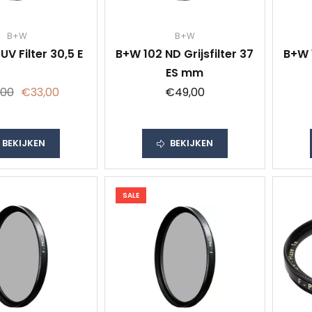
B+W
B+W
UV Filter 30,5 E
B+W 102 ND Grijsfilter 37
B+W 1
ES mm
,00
€33,00
€49,00
BEKIJKEN
BEKIJKEN
SALE