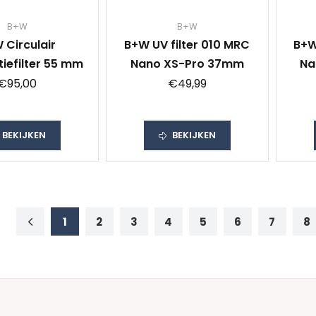
B+W
B+W
 Circulair
B+W UV filter 010 MRC
B+W
tiefilter 55 mm
Nano XS-Pro 37mm
Na
€95,00
€49,99
BEKIJKEN
BEKIJKEN
1
2
3
4
5
6
7
8