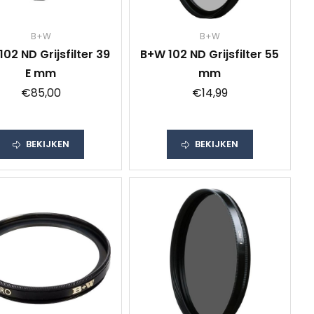
B+W
B+W
02 ND Grijsfilter 39
B+W 102 ND Grijsfilter 55
E mm
mm
€85,00
€14,99
BEKIJKEN
BEKIJKEN