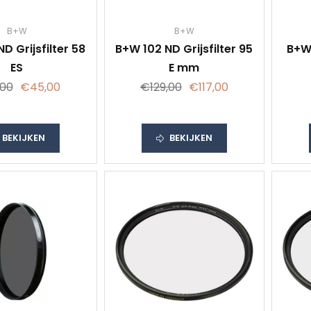
B+W
B+W
D Grijsfilter 58
B+W 102 ND Grijsfilter 95
B+W
ES
E mm
00
€45,00
€129,00
€117,00
BEKIJKEN
BEKIJKEN