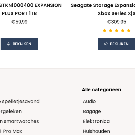
 STKN1000400 EXPANSION
Seagate Storage Expansi
PLUS PORT 1TB
Xbox Series X|
€59,99
€309,95
BEKIJKEN
BEKIJKEN
Alle categorieën
e spelletjesavond
Audio
Vergeleken
Bagage
 in smartwatches
Elektronica
14 Pro Max
Huishouden