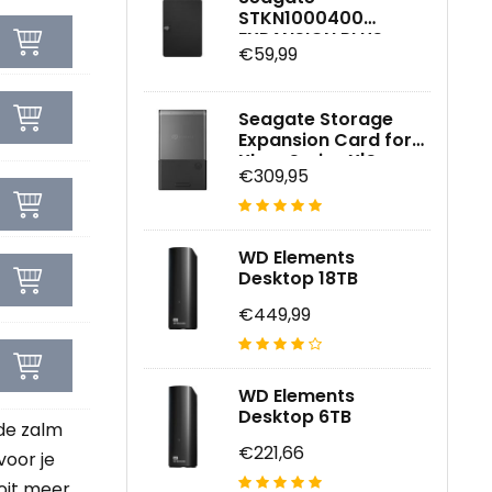
STKN1000400
EXPANSION PLUS
€59,99
PORT 1TB
Seagate Storage
Expansion Card for
Xbox Series X|S
€309,95
WD Elements
Desktop 18TB
€449,99
WD Elements
Desktop 6TB
de zalm
€221,66
voor je
oit meer