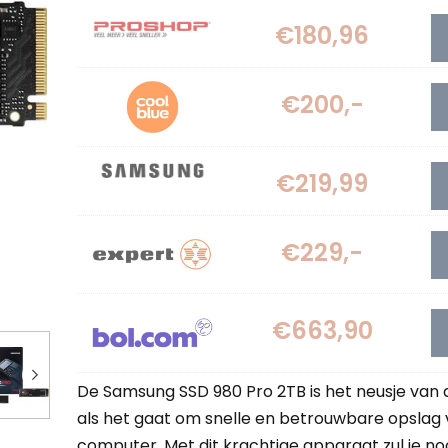
€180,96
€200,-
€219,99
€229,-
€663,90
De Samsung SSD 980 Pro 2TB is het neusje van 
als het gaat om snelle en betrouwbare opslag 
computer. Met dit krachtige apparaat zul je no