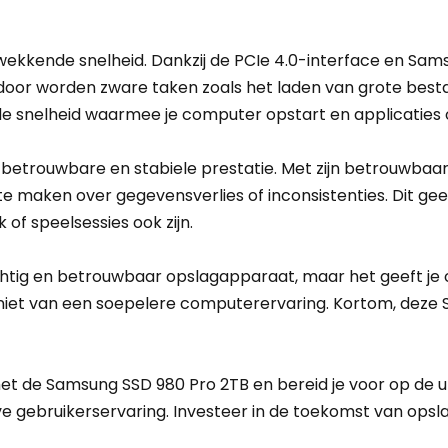
ukwekkende snelheid. Dankzij de PCIe 4.0-interface en Sa
erdoor worden zware taken zoals het laden van grote be
n de snelheid waarmee je computer opstart en applicaties
betrouwbare en stabiele prestatie. Met zijn betrouwbaa
t te maken over gegevensverlies of inconsistenties. Dit 
of speelsessies ook zijn.
htig en betrouwbaar opslagapparaat, maar het geeft je ook
niet van een soepelere computerervaring. Kortom, deze SS
 de Samsung SSD 980 Pro 2TB en bereid je voor op de ult
ve gebruikerservaring. Investeer in de toekomst van ops