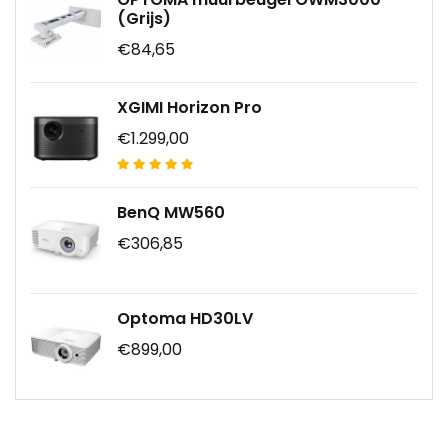
(Grijs)
€84,65
XGIMI Horizon Pro
€1.299,00
BenQ MW560
€306,85
Optoma HD30LV
€899,00