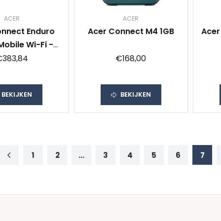
ACER
ACER
onnect Enduro
Acer Connect M4 1GB
Acer
obile Wi-Fi -
ernational Data
€383,84
€168,00
Fi routers
BEKIJKEN
BEKIJKEN
1
2
...
3
4
5
6
7