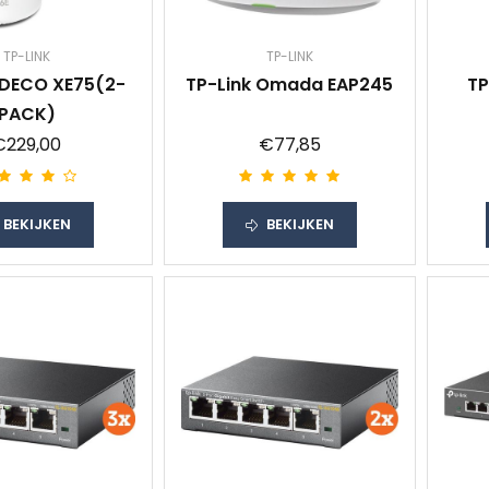
TP-LINK
TP-LINK
 DECO XE75(2-
TP-Link Omada EAP245
TP
PACK)
€229,00
€77,85
BEKIJKEN
BEKIJKEN