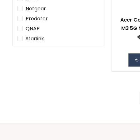
Netgear
Predator
Acer C
M3 5G M
QNAP
20GB Int
StarIink
Mi-
Starlink
Toon alle 30 merken