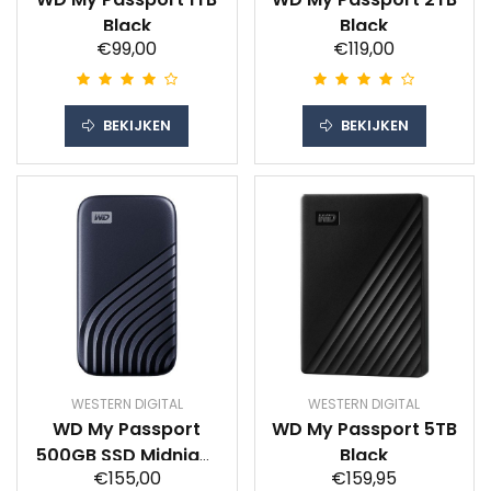
Black
Black
€99,00
€119,00
BEKIJKEN
BEKIJKEN
WESTERN DIGITAL
WESTERN DIGITAL
WD My Passport
WD My Passport 5TB
500GB SSD Midnight
Black
€155,00
€159,95
Blue