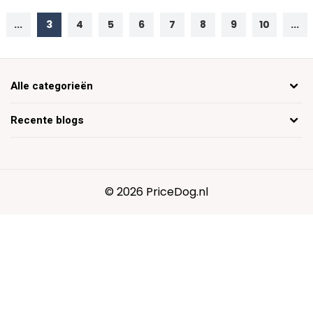
...
3
4
5
6
7
8
9
10
...
Alle categorieën
Recente blogs
© 2026 PriceDog.nl